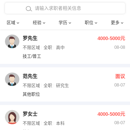
在校学生工作经验
本科
行政后勤
建筑装潢
确定
区域
经验
学历
职位
更多
三年以上工作经验
硕士
销售岗位
教师
罗先生
4000-5000元
四年以上工作经验
博士
文员
护士
08-08
不限区域
全职
高中
五年以上工作经验
财务会计
传单派发
技工/普工
十年以上工作经验
超市零售
促销导购
范先生
面议
网络IT
保健按摩
08-07
不限区域
全职
研究生
其他职位
快递员
前台接待
收银员
技术员/工程师
罗女士
4000-5000元
08-07
水电/机修
部门经理
不限区域
全职
本科