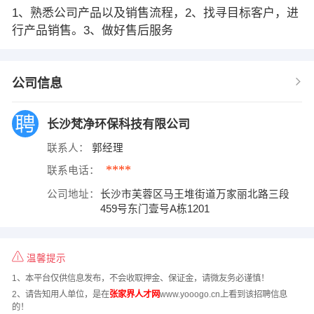
1、熟悉公司产品以及销售流程，2、找寻目标客户，进
行产品销售。3、做好售后服务
公司信息
长沙梵净环保科技有限公司
联系人：
郭经理
****
联系电话：
公司地址：
长沙市芙蓉区马王堆街道万家丽北路三段
459号东门壹号A栋1201
温馨提示
1、本平台仅供信息发布，不会收取押金、保证金，请微友务必谨慎！
2、请告知用人单位，是在
张家界人才网
www.yooogo.cn上看到该招聘信息
的！